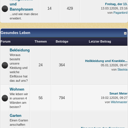
und
Freitag, der 13.
14
429
13.03.12026, 23:16
Bannphrasen
von
Paganlord
...und wie man diese
erwidert.
Gesundes Leben
Forum
Themen
Beiträge
Letzter Beitrag
Bekleidung
Woraus
besteht
Heilkleidung und Krankkle...
unsere
24
364
05.01.12026, 09:47
Kleidung und
von
Slaskia
welche
Einflüsse hat
das auf uns?
Wohnen
Smart Meter
Wie leben wir
56
794
19.02.12026, 09:27
in unseren 4
von
Wishmaster
Wänden am
besten?
Garten
Einen Garten
anschaffen