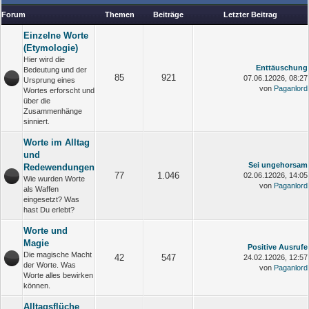
Forum
Themen
Beiträge
Letzter Beitrag
Einzelne Worte
(Etymologie)
Hier wird die
Enttäuschung
Bedeutung und der
85
921
07.06.12026, 08:27
Ursprung eines
von
Paganlord
Wortes erforscht und
über die
Zusammenhänge
sinniert.
Worte im Alltag
und
Sei ungehorsam
Redewendungen
77
1.046
02.06.12026, 14:05
Wie wurden Worte
von
Paganlord
als Waffen
eingesetzt? Was
hast Du erlebt?
Worte und
Magie
Positive Ausrufe
Die magische Macht
42
547
24.02.12026, 12:57
der Worte. Was
von
Paganlord
Worte alles bewirken
können.
Alltagsflüche