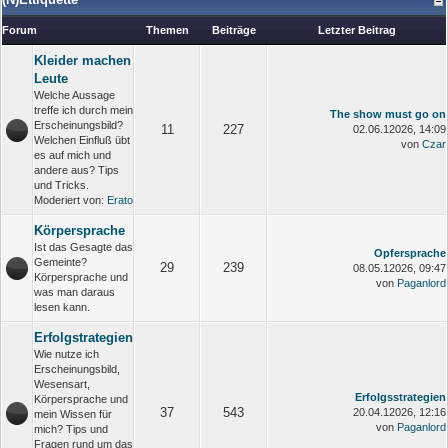
Forum
Themen
Beiträge
Letzter Beitrag
Kleider machen
Leute
Welche Aussage
treffe ich durch mein
The show must go on
Erscheinungsbild?
11
227
02.06.12026, 14:09
Welchen Einfluß übt
von
Czar
es auf mich und
andere aus? Tips
und Tricks.
Moderiert von:
Erato
Körpersprache
Ist das Gesagte das
Opfersprache
Gemeinte?
29
239
08.05.12026, 09:47
Körpersprache und
von
Paganlord
was man daraus
lesen kann.
Erfolgstrategien
Wie nutze ich
Erscheinungsbild,
Wesensart,
Erfolgsstrategien
Körpersprache und
37
543
20.04.12026, 12:16
mein Wissen für
von
Paganlord
mich? Tips und
Fragen rund um das