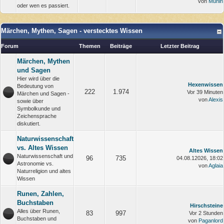
von
Munin
oder wen es passiert.
Märchen, Mythen, Sagen - verstecktes Wissen
Forum
Themen
Beiträge
Letzter Beitrag
Märchen, Mythen
und Sagen
Hier wird über die
Hexenwissen
Bedeutung von
222
1.974
Vor 39 Minuten
Märchen und Sagen -
von
Alexis
sowie über
Symbolkunde und
Zeichensprache
diskutiert.
Naturwissenschaft
vs. Altes Wissen
Altes Wissen
Naturwissenschaft und
96
735
04.08.12026, 18:02
Astronomie vs.
von
Aglaia
Naturreligion und altes
Wissen
Runen, Zahlen,
Buchstaben
Hirschsteine
Alles über Runen,
83
997
Vor 2 Stunden
Buchstaben und
von
Paganlord