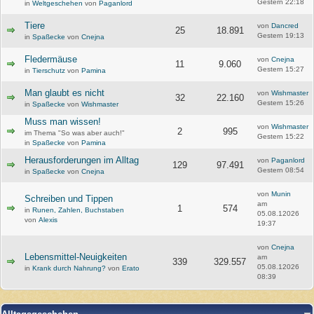
Gestern 22:18
in
Weltgeschehen
von
Paganlord
Tiere
von
Dancred
25
18.891
Gestern 19:13
in
Spaßecke
von
Cnejna
Fledermäuse
von
Cnejna
11
9.060
Gestern 15:27
in
Tierschutz
von
Pamina
Man glaubt es nicht
von
Wishmaster
32
22.160
Gestern 15:26
in
Spaßecke
von
Wishmaster
Muss man wissen!
von
Wishmaster
2
995
im Thema "So was aber auch!"
Gestern 15:22
in
Spaßecke
von
Pamina
Herausforderungen im Alltag
von
Paganlord
129
97.491
Gestern 08:54
in
Spaßecke
von
Cnejna
von
Munin
Schreiben und Tippen
am
1
574
in
Runen, Zahlen, Buchstaben
05.08.12026
von
Alexis
19:37
von
Cnejna
Lebensmittel-Neuigkeiten
am
339
329.557
05.08.12026
in
Krank durch Nahrung?
von
Erato
08:39