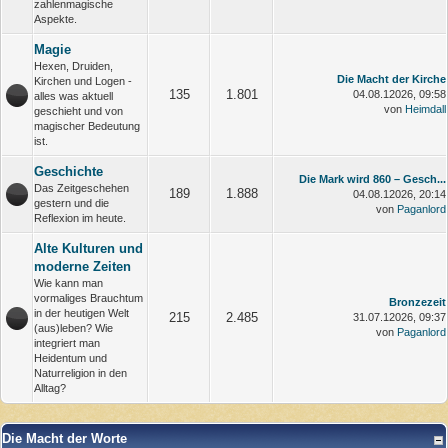
zahlenmagische
Aspekte.
Magie
Hexen, Druiden,
Die Macht der Kirche
Kirchen und Logen -
135
1.801
04.08.12026, 09:58
alles was aktuell
von
Heimdall
geschieht und von
magischer Bedeutung
ist.
Geschichte
Die Mark wird 860 – Gesch...
Das Zeitgeschehen
189
1.888
04.08.12026, 20:14
gestern und die
von
Paganlord
Reflexion im heute.
Alte Kulturen und
moderne Zeiten
Wie kann man
vormaliges Brauchtum
Bronzezeit
in der heutigen Welt
215
2.485
31.07.12026, 09:37
(aus)leben? Wie
von
Paganlord
integriert man
Heidentum und
Naturreligion in den
Alltag?
Die Macht der Worte