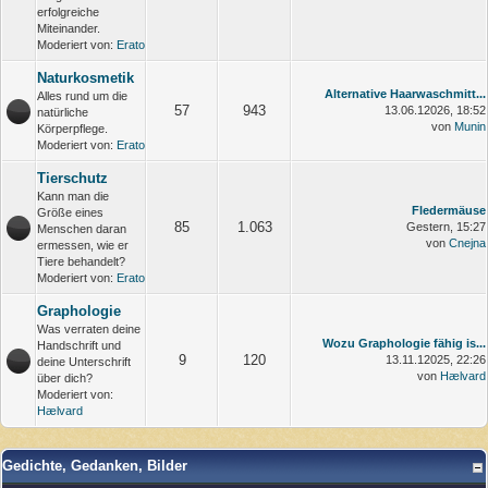
erfolgreiche
Miteinander.
Moderiert von:
Erato
Naturkosmetik
Alternative Haarwaschmitt...
Alles rund um die
57
943
13.06.12026, 18:52
natürliche
von
Munin
Körperpflege.
Moderiert von:
Erato
Tierschutz
Kann man die
Fledermäuse
Größe eines
85
1.063
Gestern
, 15:27
Menschen daran
von
Cnejna
ermessen, wie er
Tiere behandelt?
Moderiert von:
Erato
Graphologie
Was verraten deine
Wozu Graphologie fähig is...
Handschrift und
9
120
13.11.12025, 22:26
deine Unterschrift
von
Hælvard
über dich?
Moderiert von:
Hælvard
Gedichte, Gedanken, Bilder