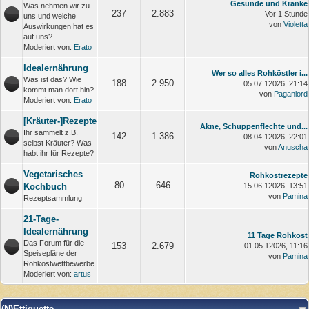
Gesunde und Kranke
Was nehmen wir zu
237
2.883
Vor 1 Stunde
uns und welche
von
Violetta
Auswirkungen hat es
auf uns?
Moderiert von:
Erato
Idealernährung
Wer so alles Rohköstler i...
Was ist das? Wie
188
2.950
05.07.12026, 21:14
kommt man dort hin?
von
Paganlord
Moderiert von:
Erato
[Kräuter-]Rezepte
Akne, Schuppenflechte und...
Ihr sammelt z.B.
142
1.386
08.04.12026, 22:01
selbst Kräuter? Was
von
Anuscha
habt ihr für Rezepte?
Vegetarisches
Rohkostrezepte
80
646
Kochbuch
15.06.12026, 13:51
von
Pamina
Rezeptsammlung
21-Tage-
Idealernährung
11 Tage Rohkost
Das Forum für die
153
2.679
01.05.12026, 11:16
Speisepläne der
von
Pamina
Rohkostwettbewerbe.
Moderiert von:
artus
(N)Ettiquette