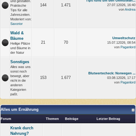
Tips rund um den Gemüsean...
und gestalten.
144
1.471
27.07.12026, 16:40
Praktische
von
Andrea
Tips für alle
Jahreszeiten.
Moderiert von:
Saxorior
Wald &
Bäume
Umweltschutz
21
70
15.07.12026, 08:54
Heilige Plätze
von
Paganlord
und Bäume in
der Natur
Sonstiges
Alles was uns
sonst noch
Blutwertecheck: Norwegen ...
bewegt, aber
153
1.677
03.08.12026, 17:17
nicht in die
von
Paganlord
anderen
Kategorien
paßt.
Alles um Ernährung
Forum
Themen
Beiträge
Letzter Beitrag
Krank durch
Nahrung?