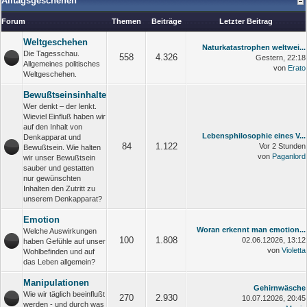
Alltagsgeschehen
Forum
Themen
Beiträge
Letzter Beitrag
Weltgeschehen
Naturkatastrophen weltwei...
Die Tagesschau.
558
4.326
Gestern
, 22:18
Allgemeines politisches
von
Erato
Weltgeschehen.
Bewußtseinsinhalte
Wer denkt – der lenkt.
Wieviel Einfluß haben wir
auf den Inhalt von
Lebensphilosophie eines V...
Denkapparat und
84
1.122
Vor 2 Stunden
Bewußtsein. Wie halten
von
Paganlord
wir unser Bewußtsein
sauber und gestatten
nur gewünschten
Inhalten den Zutritt zu
unserem Denkapparat?
Emotion
Woran erkennt man emotion...
Welche Auswirkungen
100
1.808
02.06.12026, 13:12
haben Gefühle auf unser
von
Violetta
Wohlbefinden und auf
das Leben allgemein?
Manipulationen
Gehirnwäsche
Wie wir täglich beeinflußt
270
2.930
10.07.12026, 20:45
werden - und durch was