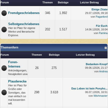
Forum
Themen
Beiträge
Letzter Beitrag
Einige Zitate
Fremdgeschriebenes
346
1.892
29.07.12026, 09:18
von
Paganlord
Selbstgeschriebenes
Für Euch
Hier ist Platz für eigene
202
1.517
14.06.12026, 16:04
Werke und literarische
von
Pamina
Ergüsse.
Themenfern
Forum
Themen
Beiträge
Letzter Beitrag
Foren-
Bedanken-Knopf
Internes
26
275
09.06.12026, 21:17
Ankündigungen,
von
Andrea
Neuigkeiten usw.
Plauderecke
Hier ist Platz für
Das Leben ist kein Ponyho...
Grüße oder
298
3.618
06.07.12026, 16:51
Sonstiges, das
von
Wishmaster
man einfach so
mal loswerden
will.