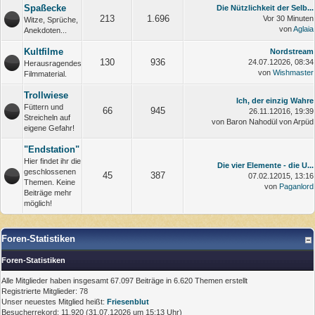
Spaßecke
Die Nützlichkeit der Selb...
213
1.696
Vor 30 Minuten
Witze, Sprüche,
von
Aglaia
Anekdoten...
Kultfilme
Nordstream
130
936
24.07.12026, 08:34
Herausragendes
von
Wishmaster
Filmmaterial.
Trollwiese
Ich, der einzig Wahre
Füttern und
66
945
26.11.12016, 19:39
Streicheln auf
von Baron Nahodül von Arpüd
eigene Gefahr!
"Endstation"
Hier findet ihr die
Die vier Elemente - die U...
geschlossenen
45
387
07.02.12015, 13:16
Themen. Keine
von
Paganlord
Beiträge mehr
möglich!
Foren-Statistiken
Foren-Statistiken
Alle Mitglieder haben insgesamt 67.097 Beiträge in 6.620 Themen erstellt
Registrierte Mitglieder: 78
Unser neuestes Mitglied heißt:
Friesenblut
Besucherrekord: 11.920 (31.07.12026 um 15:13 Uhr)