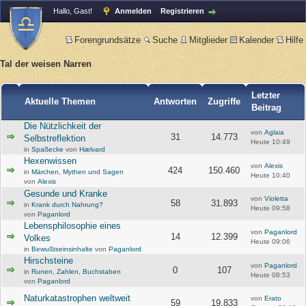
Hallo, Gast!
Anmelden
Registrieren
Forengrundsätze
Suche
Mitglieder
Kalender
Hilfe
Tal der weisen Narren
Letzter
Aktuelle Themen
Antworten
Zugriffe
Beitrag
Die Nützlichkeit der
von
Aglaia
31
14.773
Selbstreflektion
Heute 10:49
in
Spaßecke
von
Hælvard
Hexenwissen
von
Alexis
424
150.460
in
Märchen, Mythen und Sagen
Heute 10:40
von
Alexis
Gesunde und Kranke
von
Violetta
58
31.893
in
Krank durch Nahrung?
Heute 09:58
von
Paganlord
Lebensphilosophie eines
von
Paganlord
14
12.399
Volkes
Heute 09:06
in
Bewußtseinsinhalte
von
Paganlord
Hirschsteine
von
Paganlord
0
107
in
Runen, Zahlen, Buchstaben
Heute 08:53
von
Paganlord
Naturkatastrophen weltweit
von
Erato
59
19.833